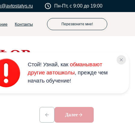
k@avtostatys.ru
Пн-Пт, с 9:00 до 19:00
ание
Контакты
Перезвоните мне!
ФОВ
Стой! Узнай, как
обманывают
другие автошколы
, прежде чем
Далее
начать обучение!
Далее