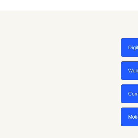
Digit
Web
Com
Moti