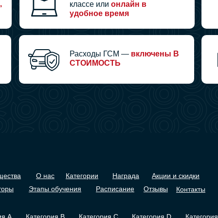
,
классе или
онлайн в
удобное время
Расходы ГСМ —
включены В
СТОИМОСТЬ
щества
О нас
Категории
Награда
Акции и скидки
торы
Этапы обучения
Расписание
Отзывы
Контакты
ия А
Категория В
Категория С
Категория D
Категория