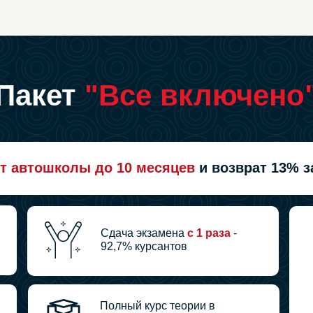
Пакет
"Все включено
т автошколы до 10 месяцев
и возврат 13% з
Сдача экзамена
с 1 раза
-
92,7% курсантов
Полный курс теории в