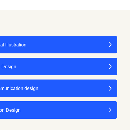
al Illustration
 Design
munication design
on Design