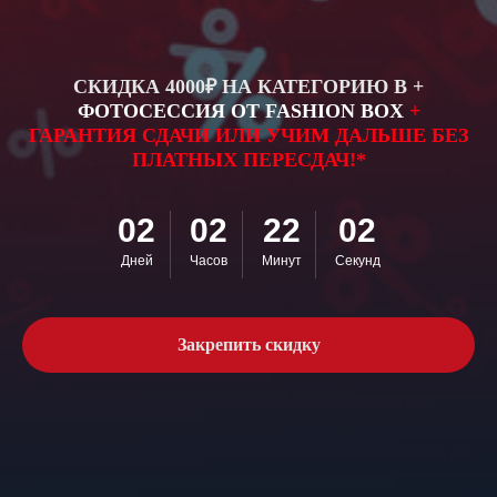
СКИДКА
4000
₽
НА КАТЕГОРИЮ B
+
ФОТОСЕССИЯ
ОТ
FASHION BOX
+
ГАРАНТИЯ СДАЧИ
ИЛИ
УЧИМ ДАЛЬШЕ БЕЗ
ПЛАТНЫХ ПЕРЕСДАЧ!*
02
02
22
01
Сдать на права в Автостатус
Дней
Часов
Минут
Секунд
стало проще, чем в других
автошколах
Закрепить скидку
98,7% учеников сдают с первого
раза, остальные - не наши
ученики!