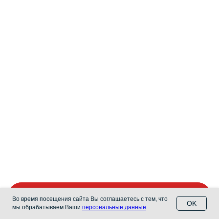
Позвони в автошколу
Позвонить
Во время посещения сайта Вы соглашаетесь с тем, что
OK
мы обрабатываем Ваши
персональные данные