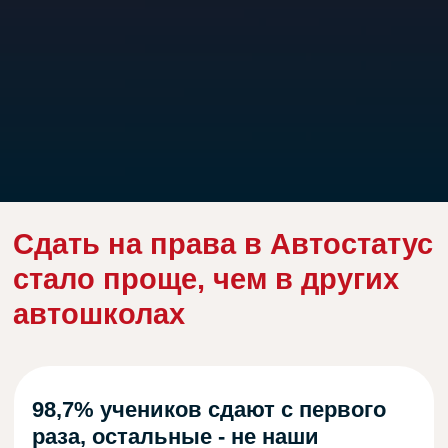
-
Рассрочка 0%
до 12 месяцев
без участия банка
-
Обучись за 1 месяц
— самый быстрый курс в городе
-Выбирай сам во сколько учиться,
в любой
день с 7:00 до 22:00
-
Учи теорию на удаленке
, в класс ходить
необязательно
-Практикуйся на экзаменационных маршрутах
-Отрабатывай повседневные маршруты
-Учись на
современных авто 2025 года
-
Сопроводим до получения прав
- Сдаем в ГИБДД
вместе
И ЭТО ЕЩЕ НЕ ВСЕ !