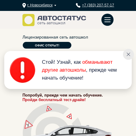
г. Новосибирск
+7 (383) 207-57-17
Лицензированная сеть автошкол
Стой! Узнай, как
обманывают
ОФИС ОТКРЫТ!
другие автошколы
, прежде чем
АВТОШКОЛА НА ЕВРОПЕЙСКОМ
начать обучение!
БЕРЕГУ!
ЗАПИШИТЕСЬ В ГРУППУ ПО
СПЕЦИАЛЬНОЙ ЦЕНЕ!
Обучаем на категории:
С
D
А
В
E
Попробуй, прежде чем начать обучение.
Пройди бесплатный тест-драйв!