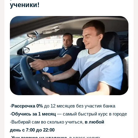
А что еще?
Новые учебные классы!
Большевистская, 88
пр Энергетиков
Карта загружается...